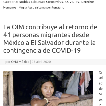
Categoría:
Noticias
Etiquetas:
Coronavirus
,
COVID-19
,
Derechos
Humanos
,
Migrantes
,
sistema penitenciario
La OIM contribuye al retorno de
41 personas migrantes desde
México a El Salvador durante la
contingencia de COVID-19
por
ONU México
|
23 abril 2020
Ci
ud
ad
de
M
éx
ic