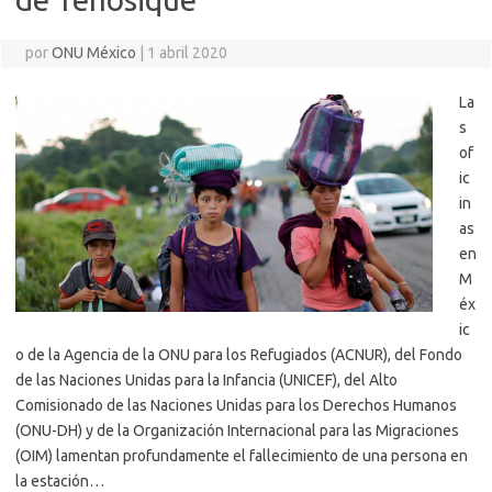
por
ONU México
|
1 abril 2020
La
s
of
ic
in
as
en
M
éx
ic
o de la Agencia de la ONU para los Refugiados (ACNUR), del Fondo
de las Naciones Unidas para la Infancia (UNICEF), del Alto
Comisionado de las Naciones Unidas para los Derechos Humanos
(ONU-DH) y de la Organización Internacional para las Migraciones
(OIM) lamentan profundamente el fallecimiento de una persona en
la estación…