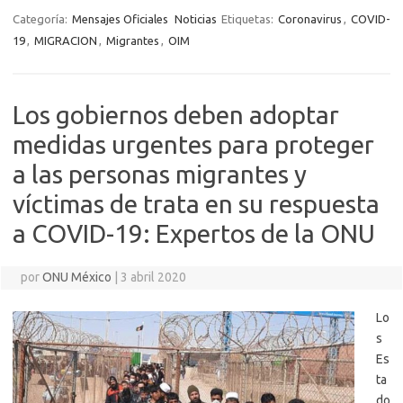
Categoría:
Mensajes Oficiales
Noticias
Etiquetas:
Coronavirus
,
COVID-
19
,
MIGRACION
,
Migrantes
,
OIM
Los gobiernos deben adoptar
medidas urgentes para proteger
a las personas migrantes y
víctimas de trata en su respuesta
a COVID-19: Expertos de la ONU
por
ONU México
|
3 abril 2020
Lo
s
Es
ta
do