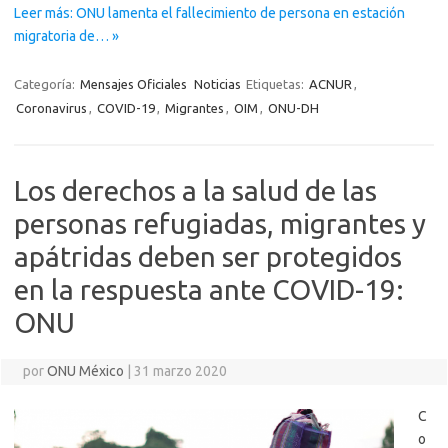
Leer más: ONU lamenta el fallecimiento de persona en estación
migratoria de… »
Categoría:
Mensajes Oficiales
Noticias
Etiquetas:
ACNUR
,
Coronavirus
,
COVID-19
,
Migrantes
,
OIM
,
ONU-DH
Los derechos a la salud de las
personas refugiadas, migrantes y
apátridas deben ser protegidos
en la respuesta ante COVID-19:
ONU
por
ONU México
|
31 marzo 2020
C
o