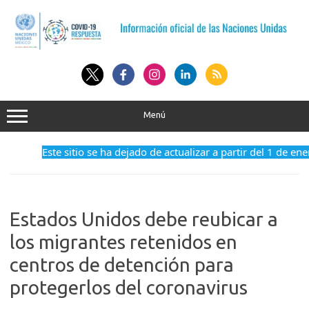
Saltar
al
contenido
Menú
Este sitio se ha dejado de actualizar a partir del 1 de enero 
Estados Unidos debe reubicar a
los migrantes retenidos en
centros de detención para
protegerlos del coronavirus