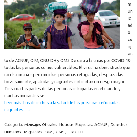
m
un
ic
ad
o
co
nj
un
to de ACNUR, OIM, ONU-DH y OMS De cara a la crisis por COVID-19,
todas las personas somos vulnerables. El virus ha demostrado que
no discrimina – pero muchas personas refugiadas, desplazadas
forzosamente, apátridas y migrantes enfrentan un riesgo mayor.
Tres cuartas partes de las personas refugiadas en el mundo y
muchas migrantes se…
Leer más: Los derechos a la salud de las personas refugiadas,
migrantes… »
Categoría:
Mensajes Oficiales
Noticias
Etiquetas:
ACNUR
,
Derechos
Humanos
,
Migrantes
,
OIM
,
OMS
,
ONU-DH