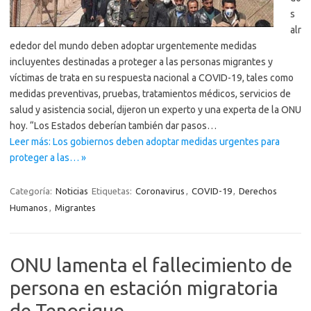
s
alr
ededor del mundo deben adoptar urgentemente medidas
incluyentes destinadas a proteger a las personas migrantes y
víctimas de trata en su respuesta nacional a COVID-19, tales como
medidas preventivas, pruebas, tratamientos médicos, servicios de
salud y asistencia social, dijeron un experto y una experta de la ONU
hoy. “Los Estados deberían también dar pasos…
Leer más: Los gobiernos deben adoptar medidas urgentes para
proteger a las… »
Categoría:
Noticias
Etiquetas:
Coronavirus
,
COVID-19
,
Derechos
Humanos
,
Migrantes
ONU lamenta el fallecimiento de
persona en estación migratoria
de Tenosique