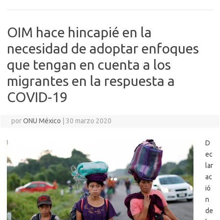
OIM hace hincapié en la
necesidad de adoptar enfoques
que tengan en cuenta a los
migrantes en la respuesta a
COVID-19
por
ONU México
|
30 marzo 2020
D
ec
lar
ac
ió
n
de