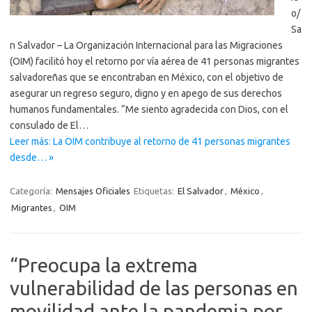
o/
Sa
n Salvador – La Organización Internacional para las Migraciones
(OIM) facilitó hoy el retorno por vía aérea de 41 personas migrantes
salvadoreñas que se encontraban en México, con el objetivo de
asegurar un regreso seguro, digno y en apego de sus derechos
humanos fundamentales. “Me siento agradecida con Dios, con el
consulado de El…
Leer más: La OIM contribuye al retorno de 41 personas migrantes
desde… »
Categoría:
Mensajes Oficiales
Etiquetas:
El Salvador
,
México
,
Migrantes
,
OIM
“Preocupa la extrema
vulnerabilidad de las personas en
movilidad ante la pandemia por