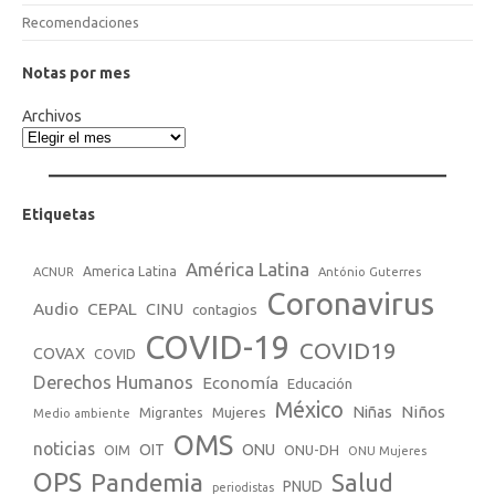
Recomendaciones
Notas por mes
Archivos
Etiquetas
América Latina
America Latina
ACNUR
António Guterres
Coronavirus
Audio
CEPAL
CINU
contagios
COVID-19
COVID19
COVAX
COVID
Derechos Humanos
Economía
Educación
México
Niños
Mujeres
Niñas
Migrantes
Medio ambiente
OMS
noticias
OIT
ONU
ONU-DH
OIM
ONU Mujeres
OPS
Pandemia
Salud
PNUD
periodistas