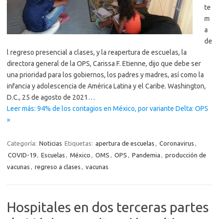
te
m
a
de
l regreso presencial a clases, y la reapertura de escuelas, la
directora general de la OPS, Carissa F. Etienne, dijo que debe ser
una prioridad para los gobiernos, los padres y madres, así como la
infancia y adolescencia de América Latina y el Caribe. Washington,
D.C., 25 de agosto de 2021…
Leer más: 94% de los contagios en México, por variante Delta: OPS
»
Categoría:
Noticias
Etiquetas:
apertura de escuelas
,
Coronavirus
,
COVID-19
,
Escuelas
,
México
,
OMS
,
OPS
,
Pandemia
,
producción de
vacunas
,
regreso a clases
,
vacunas
Hospitales en dos terceras partes