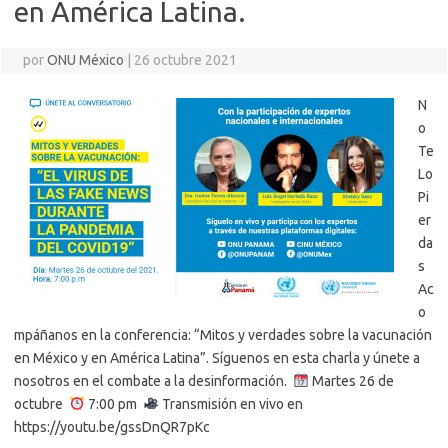
en América Latina.
por
ONU México
|
26 octubre 2021
N
o
Te
Lo
Pi
er
da
s
Ac
o
mpáñanos en la conferencia: “Mitos y verdades sobre la vacunación
en México y en América Latina”. Síguenos en esta charla y únete a
nosotros en el combate a la desinformación.
Martes 26 de
octubre
7:00 pm
Transmisión en vivo en
https://youtu.be/gssDnQR7pKc