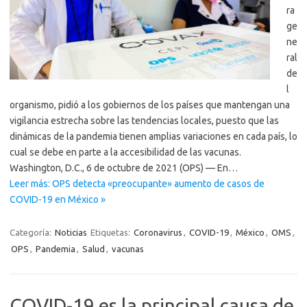
ra
ge
ne
ral
de
l
organismo, pidió a los gobiernos de los países que mantengan una
vigilancia estrecha sobre las tendencias locales, puesto que las
dinámicas de la pandemia tienen amplias variaciones en cada país, lo
cual se debe en parte a la accesibilidad de las vacunas.
Washington, D.C., 6 de octubre de 2021 (OPS) — En…
Leer más: OPS detecta «preocupante» aumento de casos de
COVID-19 en México »
Categoría:
Noticias
Etiquetas:
Coronavirus
,
COVID-19
,
México
,
OMS
,
OPS
,
Pandemia
,
Salud
,
vacunas
COVID-19 es la principal causa de