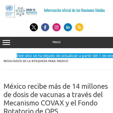
Saltar
al
contenido
Menú
Este sitio se ha dejado de actualizar a partir del 1 de enero 
RESULTADOS DE LA BÚSQUEDA PARA:
MEXICO
México recibe más de 14 millones
de dosis de vacunas a través del
Mecanismo COVAX y el Fondo
Rotatorio de OPS