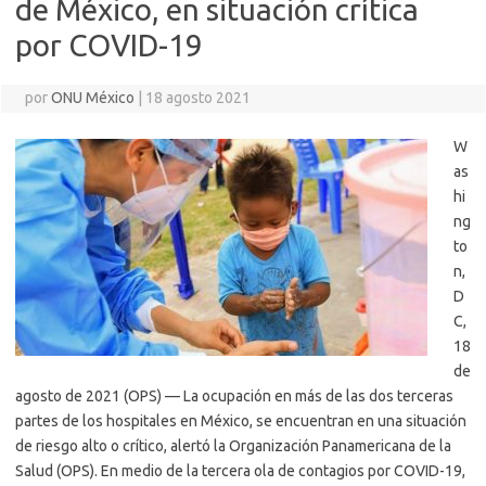
de México, en situación crítica
por COVID-19
por
ONU México
|
18 agosto 2021
W
as
hi
ng
to
n,
D
C,
18
de
agosto de 2021 (OPS) — La ocupación en más de las dos terceras
partes de los hospitales en México, se encuentran en una situación
de riesgo alto o crítico, alertó la Organización Panamericana de la
Salud (OPS). En medio de la tercera ola de contagios por COVID-19,