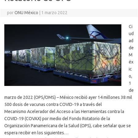
por
ONU México
|
1 marzo 2022
Ci
ud
ad
de
M
éx
ic
o,
1
de
marzo de 2022 (OPS/OMS) – México recibió ayer 14 millones 38 mil
500 dosis de vacunas contra COVID-19 a través del
Mecanismo Acelerador del Acceso a las Herramientas contra la
COVID-19 (COVAX) por medio del Fondo Rotatorio de la
Organización Panamericana de la Salud (OPS), cabe señalar que se
espera recibir en los siguientes…