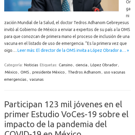
Or
ga
ni
zación Mundial de la Salud, el doctor Tedros Adhanom Gebreyesus
invitó al Gobierno de México a enviar a expertos de su país a la OMS
para que conozcan de primera mano el proceso de inclusión de una
vacuna en el listado de uso de emergencia. “Es la primera vez que
oigo…
Leer más: El director de la OMS invita a López Obrador a… »
Categoría:
Noticias
Etiquetas:
Cansino
,
ciencia
,
López Obrador
,
México
,
OMS
,
presidente México
,
Thedros Adhanom
,
uso vacunas
emergencias
,
vacunas
Participan 123 mil jóvenes en el
primer Estudio VoCes-19 sobre el
impacto de la pandemia del
COVID-19 en México