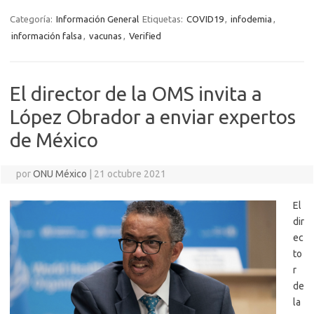
Categoría:
Información General
Etiquetas:
COVID19
,
infodemia
,
información falsa
,
vacunas
,
Verified
El director de la OMS invita a
López Obrador a enviar expertos
de México
por
ONU México
|
21 octubre 2021
El
dir
ec
to
r
de
la