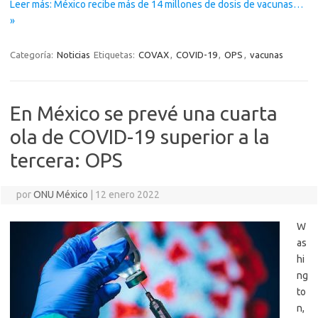
Leer más: México recibe más de 14 millones de dosis de vacunas…
»
Categoría:
Noticias
Etiquetas:
COVAX
,
COVID-19
,
OPS
,
vacunas
En México se prevé una cuarta
ola de COVID-19 superior a la
tercera: OPS
por
ONU México
|
12 enero 2022
W
as
hi
ng
to
n,